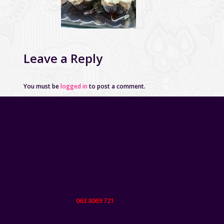
Leave a Reply
You must be
logged in
to post a comment.
Naručivanje torti
[vfb id='1']
Poštovani,
Sve torte koje vidite na sajtu možete
poručiti putem forme koja se nalazi ispod.
Takođe, torte sa sajta možete poručiti i
pozivom na broj
063 8069 721
.
Kada kliknete sliku torte koju želite da