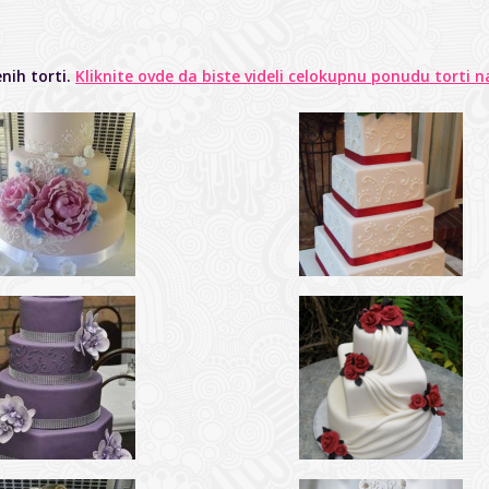
nih torti.
Kliknite ovde da biste videli celokupnu ponudu torti