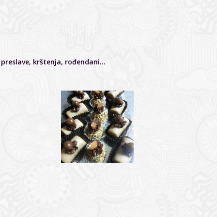
e, preslave, krštenja, rođendani…