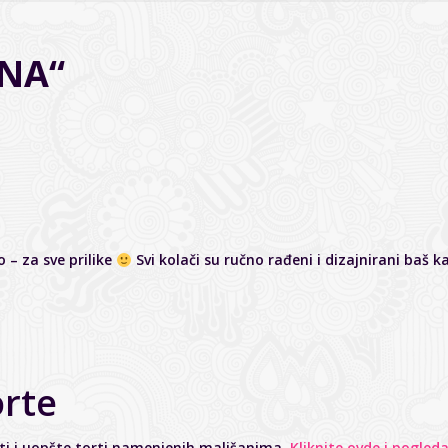
ANA“
 – za sve prilike
Svi kolači su ručno rađeni i dizajnirani baš kao
orte
ti i uopšte torti namenjenih mališanima.
Kliknite ovde i pogled