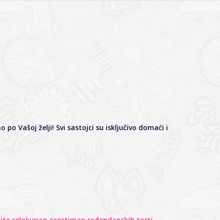
 po Vašoj želji! Svi sastojci su isključivo domaći i
ajte celokupan asortiman rođendanskih torti.