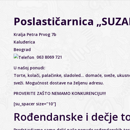
Poslastičarnica „SUZ
Kralja Petra Prvog 7b
Kaluđerica
Beograd
063 8069 721
U našoj ponudi:
Torte, kolači, palačinke, sladoled… domaće, sveže, ukusno
sveži. Mogućnost dostave na željenu adresu.
PROVERITE ZAŠTO NEMAMO KONKURENCIJU!!!
[su_spacer size=”10″]
Rođendanske i dečje t
Predstavljamo samo delić naše ponude rođendanskih tor