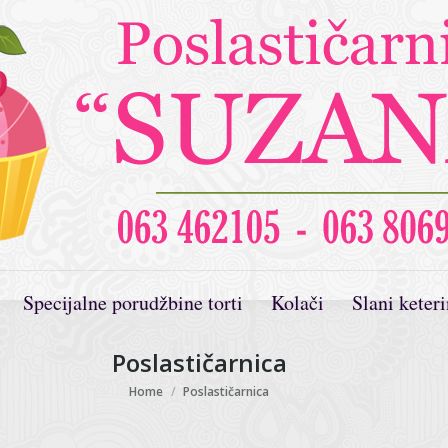
Specijalne porudžbine torti
Kolači
Slani keter
Poslastičarnica
You are here:
Home
Poslastičarnica