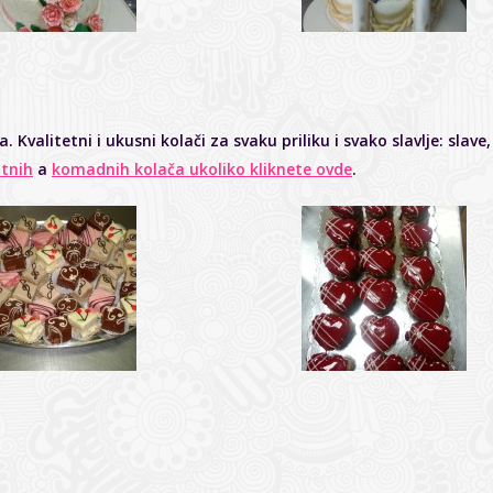
Kvalitetni i ukusni kolači za svaku priliku i svako slavlje: slav
itnih
a
komadnih kolača ukoliko kliknete ovde
.