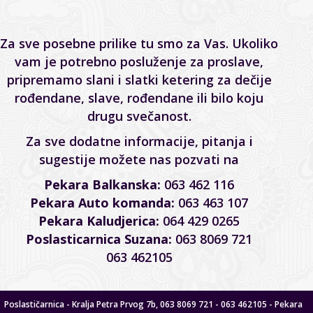
Za sve posebne prilike tu smo za Vas. Ukoliko
vam je potrebno posluženje za proslave,
pripremamo slani i slatki ketering za dečije
rođendane, slave, rođendane ili bilo koju
drugu svečanost.
Za sve dodatne informacije, pitanja i
sugestije možete nas pozvati na
Pekara Balkanska:
063 462 116
Pekara Auto komanda:
063 463 107
Pekara Kaludjerica:
064 429 0265
Poslasticarnica Suzana:
063 8069 721
063 462105
Poslastičarnica - Kralja Petra Prvog 7b, 063 8069 721 - 063 462105 - Pekara