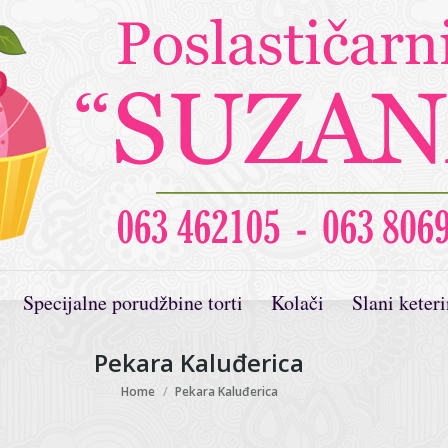
Specijalne porudžbine torti
Kolači
Slani keter
Pekara Kaluđerica
You are here:
Home
Pekara Kaluđerica