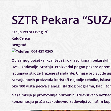
SZTR Pekara “SU
Kralja Petra Prvog 7f
Kaluđerica
Beograd
064 429 0265
Od samog početka, kvalitet i široki asortiman pekarskih 
uvek, zadovoljni vraćaju. Proizvodni pogon pekare oprem
ispunjava stroge tražene standarde. U naše proizvode ug
razvoju novih proizvoda koristeći najbolje tehnike, iskustv
oko 100 vrsta peciva slanog i slatkog programa, kao i tort
Naša misija je proizvodnja prirodnih, zdravstveno bezbed
konzumacija pruža svakodnevno zadovoljstvo našim kup