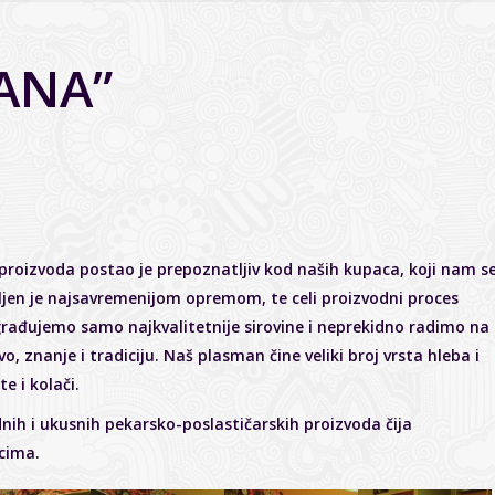
ZANA”
proizvoda postao je prepoznatljiv kod naših kupaca, koji nam s
ljen je najsavremenijom opremom, te celi proizvodni proces
rađujemo samo najkvalitetnije sirovine i neprekidno radimo na
o, znanje i tradiciju. Naš plasman čine veliki broj vrsta hleba i
e i kolači.
nih i ukusnih pekarsko-poslastičarskih proizvoda čija
cima.