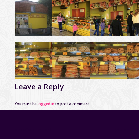
Leave a Reply
You must be
logged in
to post a comment.
Naručivanje torti
[vfb id='1']