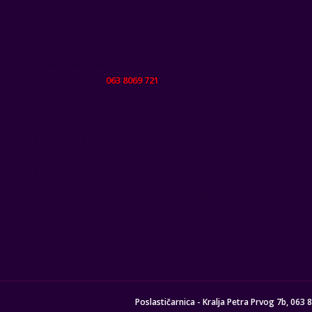
Poštovani,
Sve torte koje vidite na sajtu možete
poručiti putem forme koja se nalazi ispod.
Takođe, torte sa sajta možete poručiti i
pozivom na broj
063 8069 721
.
Kada kliknete sliku torte koju želite da
naručite, ona će vam se otvoriti u većem
prozoru. U gornjem levom uglu tog
prozora nalazi se ime i broj torte (na
primer torta-21).
Možete nam poslati i vaše zahteve, slike
torti ili motiva koje bi ste želeli da
pretvorimo u ukusne torte.
Dekoraciju torte ne naplacujemo
Poslastičarnica - Kralja Petra Prvog 7b, 063