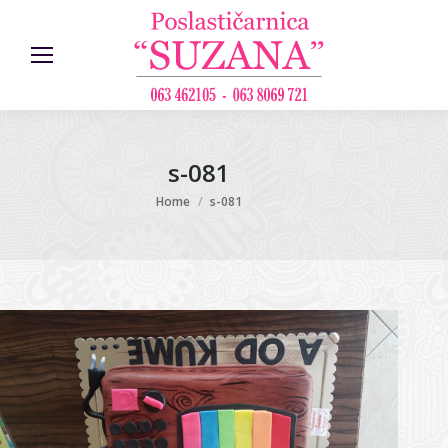
s-081
You are here:
Home
s-081