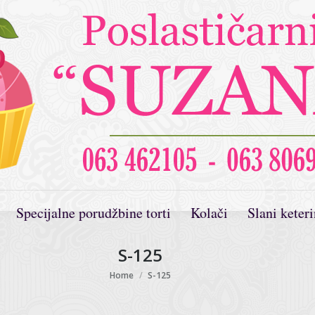
Specijalne porudžbine torti
Kolači
Slani keter
S-125
You are here:
Home
S-125