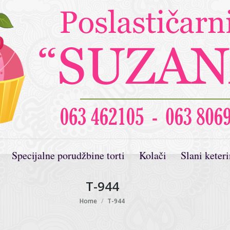
Specijalne porudžbine torti
Kolači
Slani keter
T-944
You are here:
Home
T-944