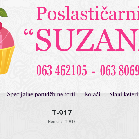
Specijalne porudžbine torti
Kolači
Slani keter
T-917
You are here:
Home
T-917