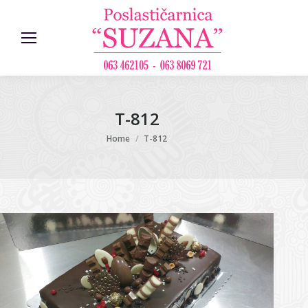
T-812
You are here:
Home
T-812