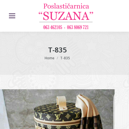
T-835
You are here:
Home
T-835