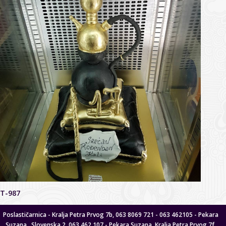
T-987
Poslastičarnica - Kralja Petra Prvog 7b, 063 8069 721 - 063 462105 - Pekara
Suzana , Slovenska 2, 063 462 107 - Pekara Suzana, Kralja Petra Prvog 7f,