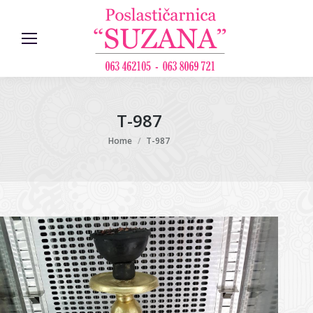
T-987
You are here:
Home
T-987