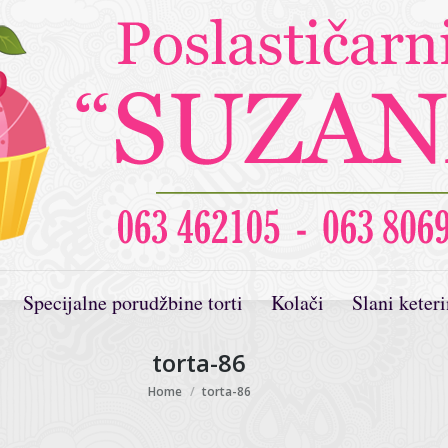
Specijalne porudžbine torti
Kolači
Slani keter
torta-86
You are here:
Home
torta-86