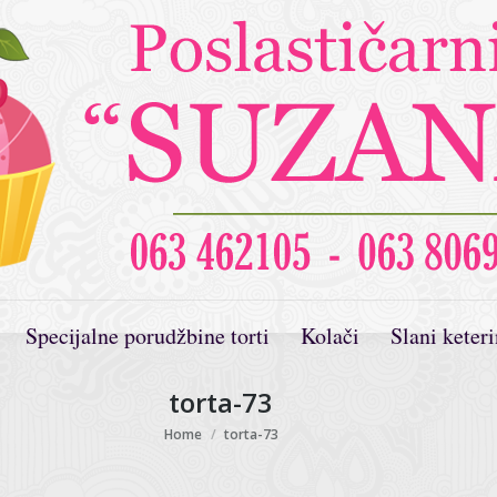
Specijalne porudžbine torti
Kolači
Slani keter
torta-73
You are here:
Home
torta-73