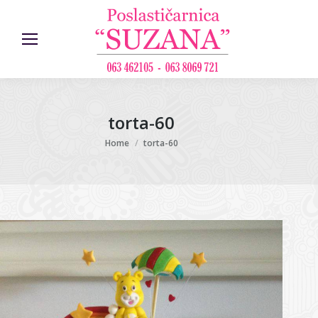
torta-60
You are here:
Home
torta-60