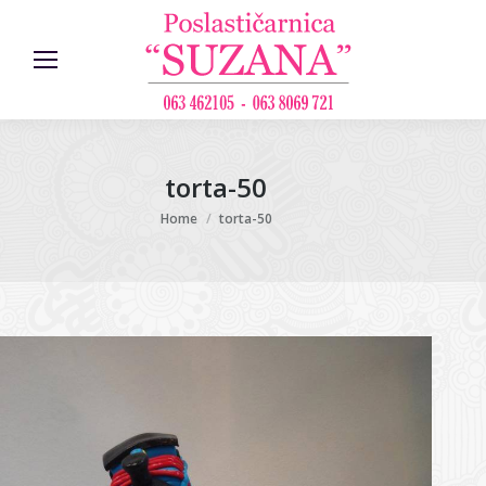
torta-50
You are here:
Home
torta-50