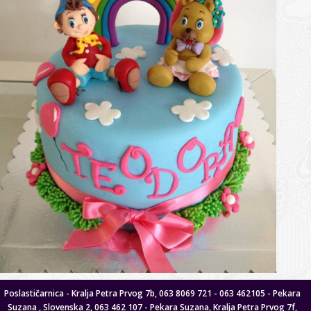
Poslastičarnica - Kralja Petra Prvog 7b, 063 8069 721 - 063 462105 - Pekara
Suzana , Slovenska 2, 063 462 107 - Pekara Suzana, Kralja Petra Prvog 7f,