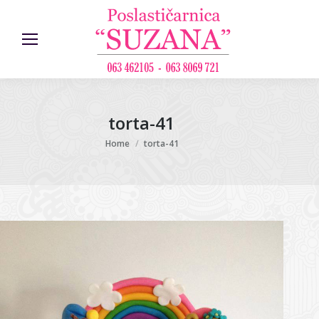
torta-41
You are here:
Home
torta-41