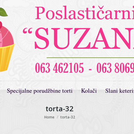
Specijalne porudžbine torti
Kolači
Slani keter
torta-32
You are here:
Home
torta-32