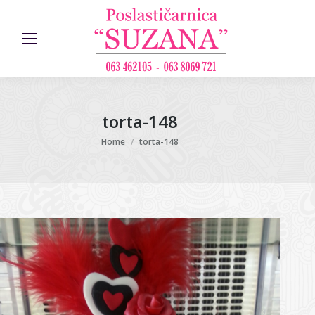
torta-148
You are here:
Home
torta-148