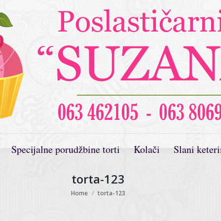
Specijalne porudžbine torti
Kolači
Slani keter
torta-123
You are here:
Home
torta-123