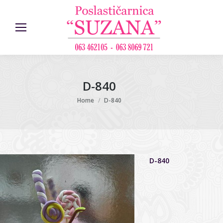
D-840
You are here:
Home
D-840
D-840