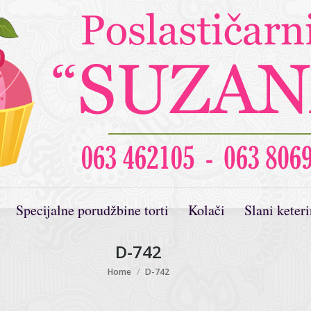
Specijalne porudžbine torti
Kolači
Slani keter
D-742
You are here:
Home
D-742