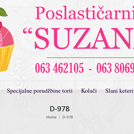
Specijalne porudžbine torti
Kolači
Slani keter
D-978
You are here:
Home
D-978