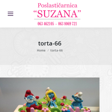
torta-66
You are here:
Home
torta-66