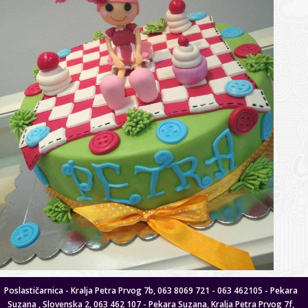
Poslastičarnica - Kralja Petra Prvog 7b, 063 8069 721 - 063 462105 - Pekara
Suzana , Slovenska 2, 063 462 107 - Pekara Suzana, Kralja Petra Prvog 7f,