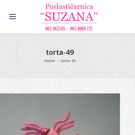
torta-49
You are here:
Home
torta-49