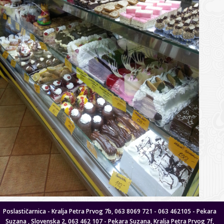
Poslastičarnica - Kralja Petra Prvog 7b, 063 8069 721 - 063 462105 - Pekara
Suzana , Slovenska 2, 063 462 107 - Pekara Suzana, Kralja Petra Prvog 7f,