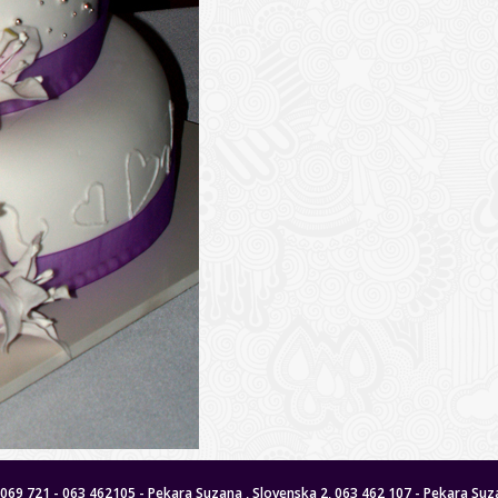
 8069 721 - 063 462105 - Pekara Suzana , Slovenska 2, 063 462 107 - Pekara Suza