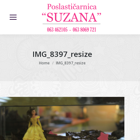
IMG_8397_resize
You are here:
Home
IMG_8397_resize