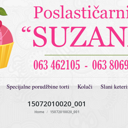
Specijalne porudžbine torti
Kolači
Slani keter
15072010020_001
You are here:
Home
15072010020_001