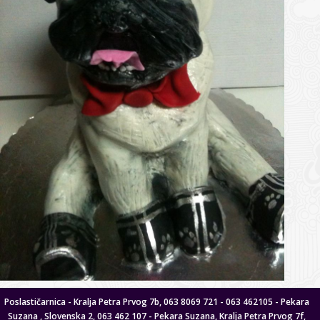
Poslastičarnica - Kralja Petra Prvog 7b, 063 8069 721 - 063 462105 - Pekara
Suzana , Slovenska 2, 063 462 107 - Pekara Suzana, Kralja Petra Prvog 7f,