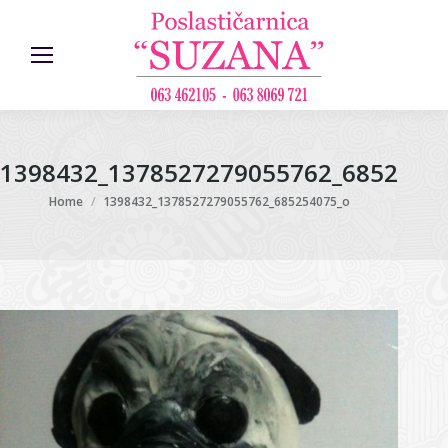
1398432_1378527279055762_6852540
You are here:
Home
1398432_1378527279055762_685254075_o