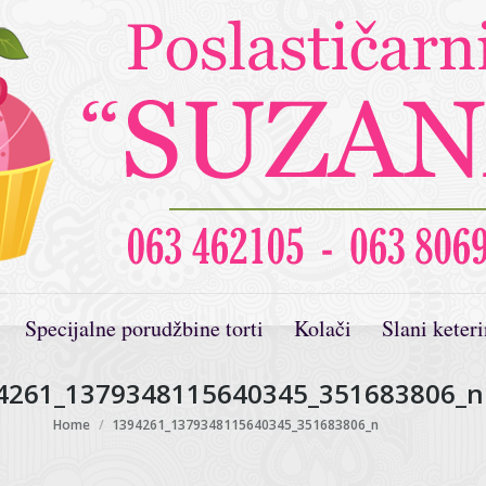
Specijalne porudžbine torti
Kolači
Slani keter
4261_1379348115640345_351683806_n
You are here:
Home
1394261_1379348115640345_351683806_n