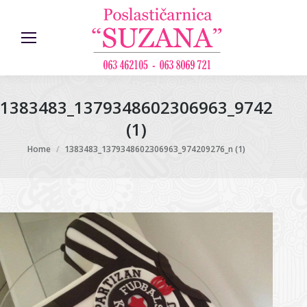
1383483_1379348602306963_9742092
(1)
You are here:
Home
1383483_1379348602306963_974209276_n (1)