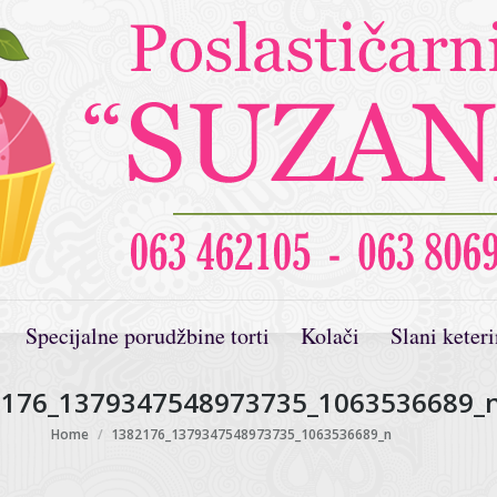
Specijalne porudžbine torti
Kolači
Slani keter
176_1379347548973735_1063536689_
You are here:
Home
1382176_1379347548973735_1063536689_n