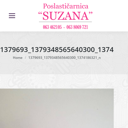
1379693_1379348565640300_1374186
You are here:
Home
1379693_1379348565640300_1374186321_n