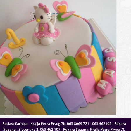
Poslastičarnica - Kralja Petra Prvog 7b, 063 8069 721 - 063 462105 - Pekara
Suzana , Slovenska 2, 063 462 107 - Pekara Suzana, Kralja Petra Prvog 7f,