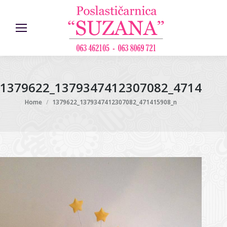
1379622_1379347412307082_4714159
You are here:
Home
1379622_1379347412307082_471415908_n