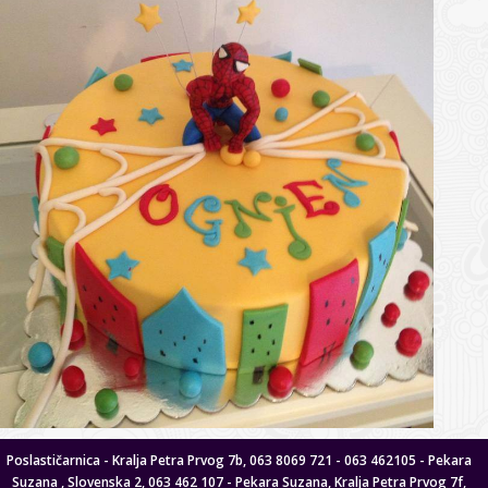
Poslastičarnica - Kralja Petra Prvog 7b, 063 8069 721 - 063 462105 - Pekara
Suzana , Slovenska 2, 063 462 107 - Pekara Suzana, Kralja Petra Prvog 7f,