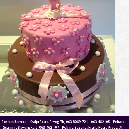
Poslastičarnica - Kralja Petra Prvog 7b, 063 8069 721 - 063 462105 - Pekara
Suzana , Slovenska 2, 063 462 107 - Pekara Suzana, Kralja Petra Prvog 7f,