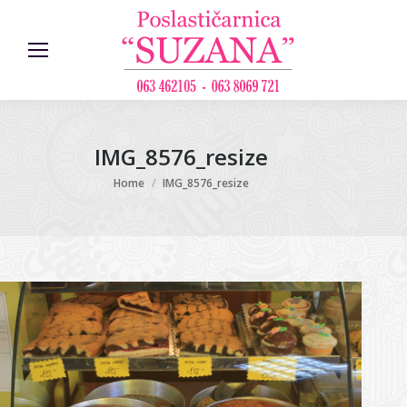
IMG_8576_resize
You are here:
Home
IMG_8576_resize