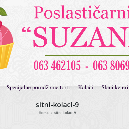
Specijalne porudžbine torti
Kolači
Slani keter
sitni-kolaci-9
You are here:
Home
sitni-kolaci-9