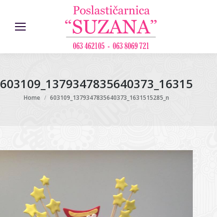
603109_1379347835640373_16315152
You are here:
Home
603109_1379347835640373_1631515285_n