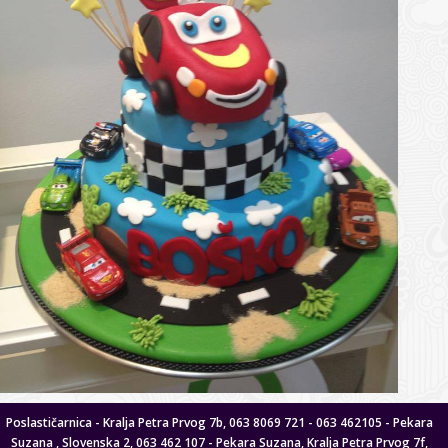
Poslastičarnica - Kralja Petra Prvog 7b, 063 8069 721 - 063 462105 - Pekara
Suzana , Slovenska 2, 063 462 107 - Pekara Suzana, Kralja Petra Prvog 7f,