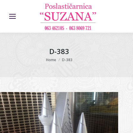
D-383
You are here:
Home
D-383