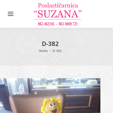
D-382
You are here:
Home
D-382