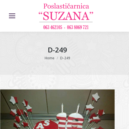
D-249
You are here:
Home
D-249