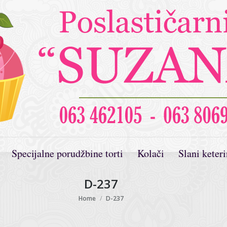
Specijalne porudžbine torti
Kolači
Slani keter
D-237
You are here:
Home
D-237