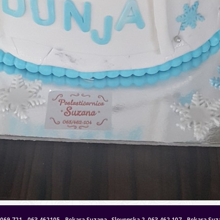
 8069 721 - 063 462105 - Pekara Suzana , Slovenska 2, 063 462 107 - Pekara Suza