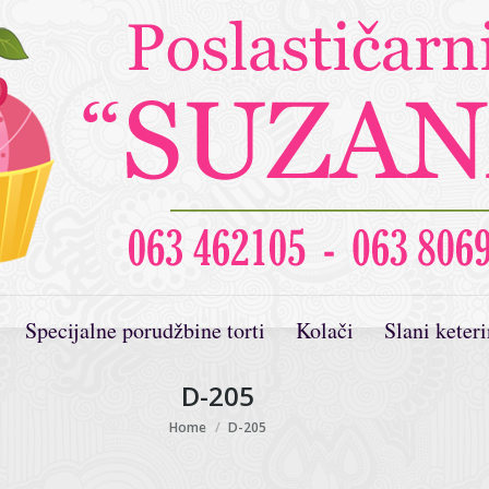
Specijalne porudžbine torti
Kolači
Slani keter
D-205
You are here:
Home
D-205