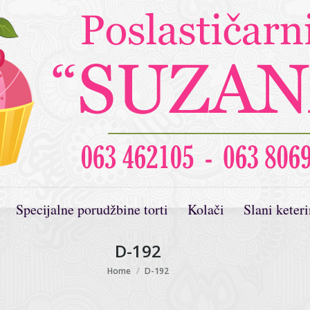
Specijalne porudžbine torti
Kolači
Slani keter
D-192
You are here:
Home
D-192