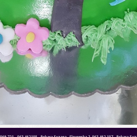
 8069 721 - 063 462105 - Pekara Suzana , Slovenska 2, 063 462 107 - Pekara Suza