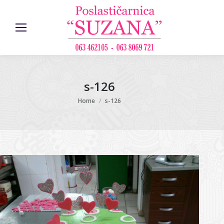
s-126
You are here:
Home
s-126