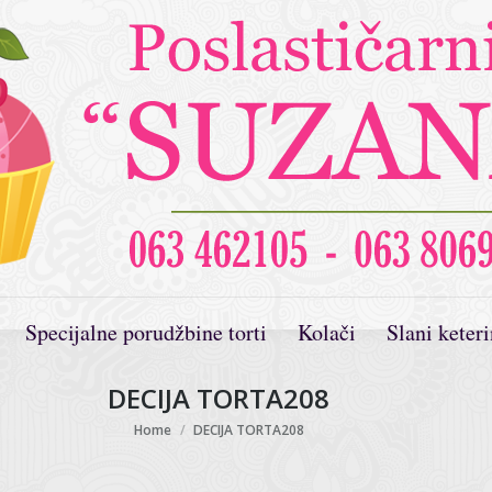
Specijalne porudžbine torti
Kolači
Slani keter
DECIJA TORTA208
You are here:
Home
DECIJA TORTA208