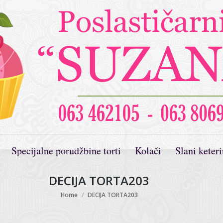
Specijalne porudžbine torti
Kolači
Slani keter
DECIJA TORTA203
You are here:
Home
DECIJA TORTA203