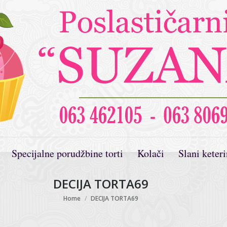
Specijalne porudžbine torti
Kolači
Slani keter
DECIJA TORTA69
You are here:
Home
DECIJA TORTA69