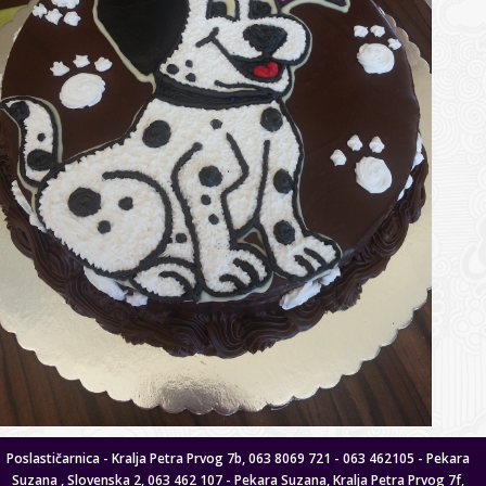
Poslastičarnica - Kralja Petra Prvog 7b, 063 8069 721 - 063 462105 - Pekara
Suzana , Slovenska 2, 063 462 107 - Pekara Suzana, Kralja Petra Prvog 7f,