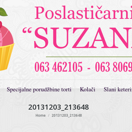
Specijalne porudžbine torti
Kolači
Slani keter
20131203_213648
You are here:
Home
20131203_213648