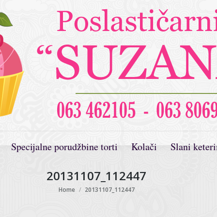
Specijalne porudžbine torti
Kolači
Slani keter
20131107_112447
You are here:
Home
20131107_112447